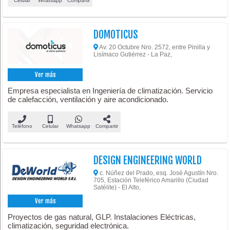
Celular
Whatsapp
Compartir
DOMOTICUS
Av. 20 Octubre Nro. 2572, entre Pinilla y
Lisímaco Gutiérrez - La Paz,
Ver más
Empresa especialista en Ingeniería de climatización. Servicio
de calefacción, ventilación y aire acondicionado.
Teléfono
Celular
Whatsapp
Compartir
DESIGN ENGINEERING WORLD
c. Núñez del Prado, esq. José Agustín Nro.
705, Estación Teleférico Amarillo (Ciudad
Satélite) - El Alto,
Ver más
Proyectos de gas natural, GLP. Instalaciones Eléctricas,
climatización, seguridad electrónica.