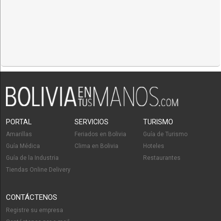
PORTAL
SERVICIOS
TURISMO
Amarillas
Feriados en Bolivia
Guía de Turismo
Guía Médica
Clima en Bolivia
Hoteles
Guía de la Industria
Restaurantes
Tiendas Online Delivery
CONTÁCTENOS
Registre su empresa