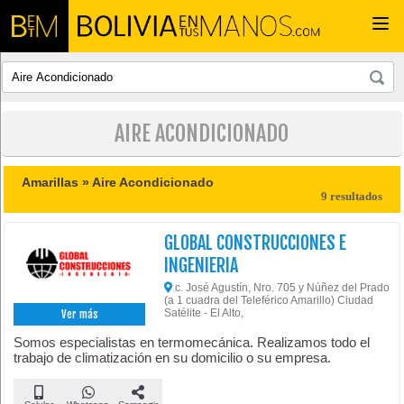
Togg
navi
AIRE ACONDICIONADO
Amarillas »
Aire Acondicionado
9 resultados
GLOBAL CONSTRUCCIONES E
INGENIERIA
c. José Agustín, Nro. 705 y Núñez del Prado
(a 1 cuadra del Teleférico Amarillo) Ciudad
Satélite - El Alto,
Ver más
Somos especialistas en termomecánica. Realizamos todo el
trabajo de climatización en su domicilio o su empresa.