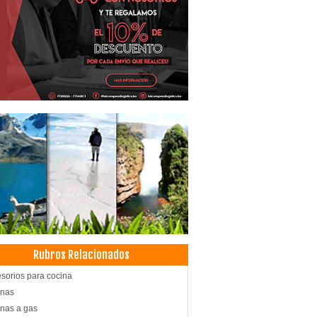
Rubros Relacionados
sorios para cocina
inas
nas a gas