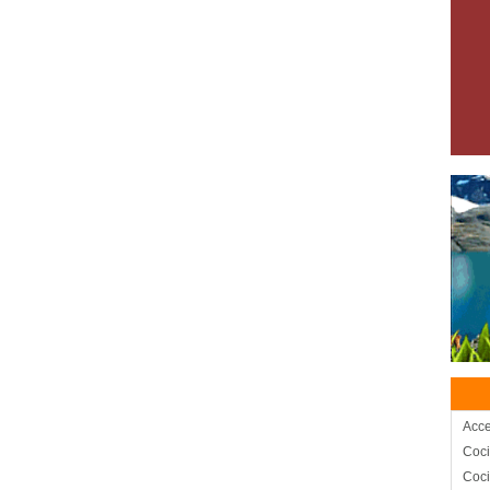
Acce
Coc
Coci