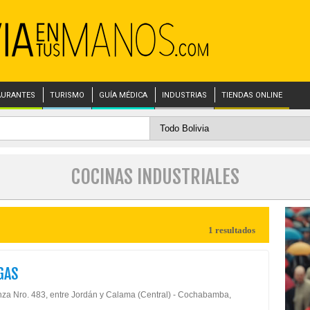
AURANTES
TURISMO
GUÍA MÉDICA
INDUSTRIAS
TIENDAS ONLINE
COCINAS INDUSTRIALES
1 resultados
GAS
nza Nro. 483, entre Jordán y Calama (Central) - Cochabamba,