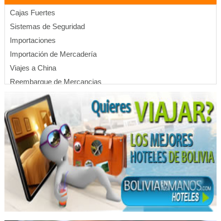
Cajas Fuertes
Sistemas de Seguridad
Importaciones
Importación de Mercadería
Viajes a China
Reembarque de Mercancias
Agua Purificada / Ozonizada
Purificadores de agua
Filtros de agua
Plantas de purificación de agua
Equipos de tratamiento de aguas
Tratamiento de aguas residuales
Accesorios para embotelladoras
Membranas de osmosis
Resinas
Cartuchos de cartón