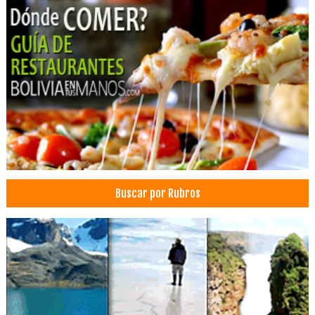
Filtros
Agentes de Carga
Asesoramiento logístico
Agente logístico
Asesorías en Comercio Exterior
Agentes de Importación y Exportación
Comercio Exterior
Exportación de Mercancías
Exportación de Mercadería
Buscar por Rubros
Exportaciones
Importaciones y Exportaciones. Supervisión
Logística
Marítimo, Transporte
Operadores Logísticos
Transporte de Carga Internacional
Centros de Capacitación