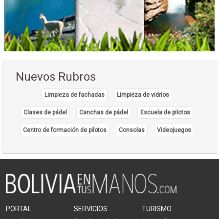
Capacitación
Institutos de Capacitación
Capacitación de Bartenders
Bicicross
Bicicletas
Nuevos Rubros
Biking
Agencias de Viajes y Turismo
Limpieza de fachadas
Limpieza de vidrios
Turismo de Aventura
Clases de pádel
Canchas de pádel
Escuela de pilotos
Turismo Ecológico
Centro de formación de pilotos
Consolas
Videojuegos
Turismo: Agencias de Viaje
Transporte Turístico
Viajes, Agencias de
Turismo
Operadores Turisticos
Operadora de Turismo
PORTAL
SERVICIOS
TURISMO
Conjuntos Musicales