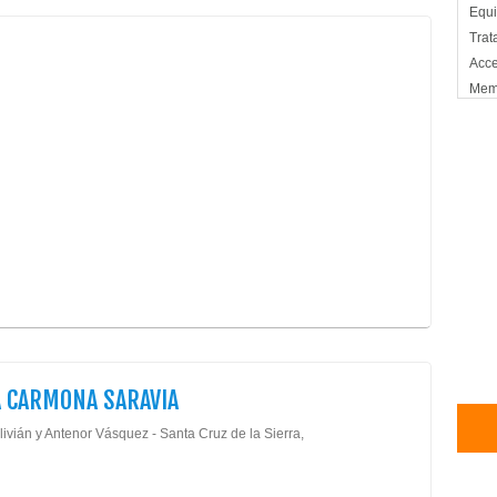
Equi
Trat
Acce
Mem
Res
Cart
Filtr
 CARMONA SARAVIA
livián y Antenor Vásquez - Santa Cruz de la Sierra,