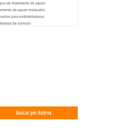
pos de tratamiento de aguas
amiento de aguas residuales
sorios para embotelladoras
branas de osmosis
inas
uchos de cartón
os
Buscar por Rubros