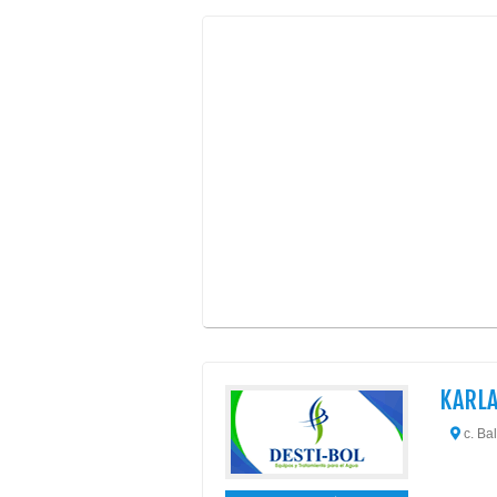
KARLA
c. Bal