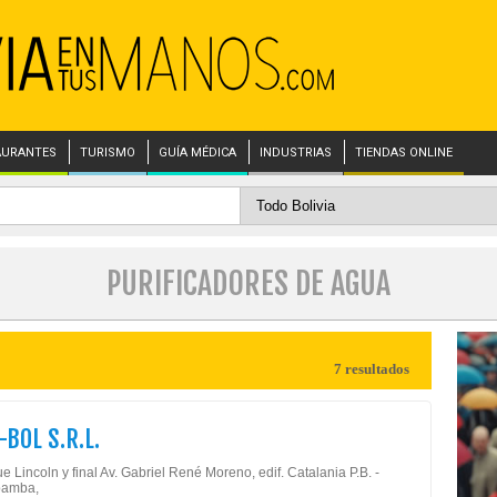
AURANTES
TURISMO
GUÍA MÉDICA
INDUSTRIAS
TIENDAS ONLINE
PURIFICADORES DE AGUA
7 resultados
-BOL S.R.L.
 Lincoln y final Av. Gabriel René Moreno, edif. Catalania P.B. -
amba,