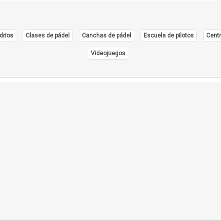
drios
Clases de pádel
Canchas de pádel
Escuela de pilotos
Centr
Videojuegos