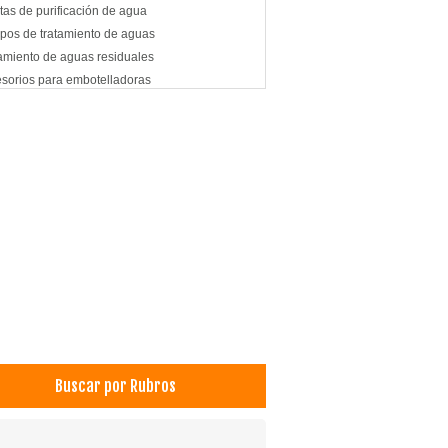
tas de purificación de agua
pos de tratamiento de aguas
amiento de aguas residuales
sorios para embotelladoras
branas de osmosis
uchos de cartón
Buscar por Rubros