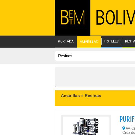
PORTADA
HOTELES
REST
AMARILLAS
Amarillas »
Resinas
PURIF
Av. Cr
Cruz de