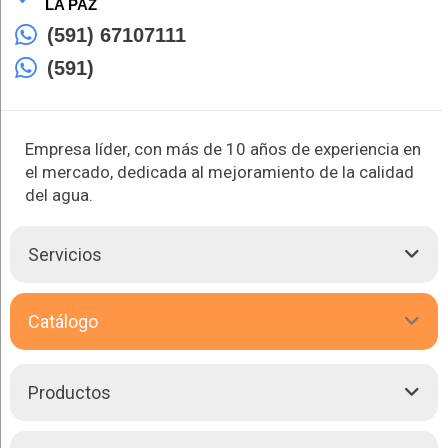
LA PAZ
(591) 67107111
(591)
Empresa líder, con más de 10 años de experiencia en
el mercado, dedicada al mejoramiento de la calidad
del agua.
Servicios
En DESTI-BOL SRL contamos con un equipo de técnicos
Catálogo
capacitados quienes se especializan en la operación, el
mantenimiento y la solución de problemas de todos los
sistemas de tratamiento de agua. Ellos se asegurarán de
darles un mejor servicio; confiable, rápido y con garantía.
Productos
Los servicios que ofrecemos son: