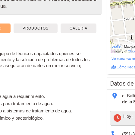
ua.
O
PRODUCTOS
GALERÍA
200 m
Leaflet
| Map d
500 ft
Imagery ©
Clo
ipo de técnicos capacitados quienes se
miento y la solución de problemas de todos los
Ver mapa más g
e asegurarán de darles un mejor servicio;
Cómo llega
Datos de
c. Bal
e agua a requerimiento.
de la 
s para tratamiento de agua.
o a sistemas de tratamiento de agua.
Hoy:
ímico y bacteriológico.
(591-3