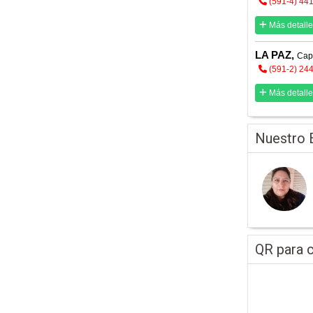
(591-4) 44
Más detalle
LA PAZ,
Cap
(591-2) 24
Más detalle
Nuestro 
QR para c