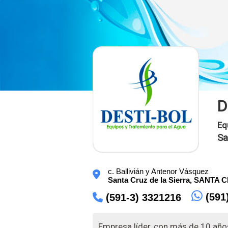
D
Eq
Sa
c. Ballivián y Antenor Vásquez
Santa Cruz de la Sierra,
SANTA 
(591
(591-3) 3321216
Empresa líder, con más de 10 años