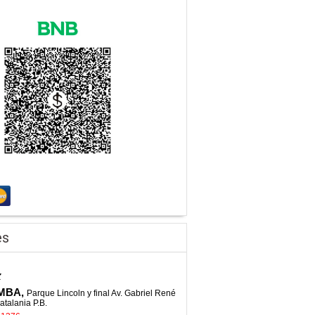
es
z
MBA,
Parque Lincoln y final Av. Gabriel René
atalania P.B.