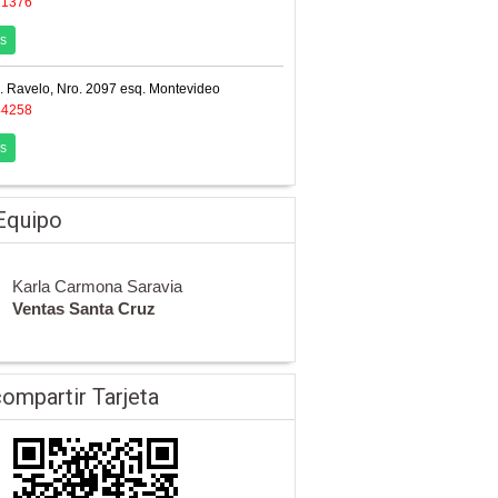
11376
s
. Ravelo, Nro. 2097 esq. Montevideo
44258
s
Equipo
Karla Carmona Saravia
Ventas Santa Cruz
ompartir Tarjeta