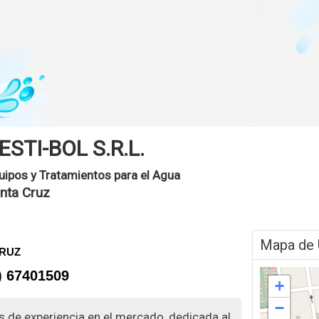
ESTI-BOL S.R.L.
uipos y Tratamientos para el Agua
nta Cruz
Mapa de 
CRUZ
) 67401509
+
−
 de experiencia en el mercado, dedicada al