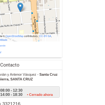
ata ©
OpenStreetMap
contributors,
CC-BY-SA
,
udMade
rande
r
 Contacto
livián y Antenor Vásquez -
Santa Cruz
Sierra,
SANTA CRUZ
08:00 - 12:30
14:00 - 18:30
• Cerrado ahora
3321216
)