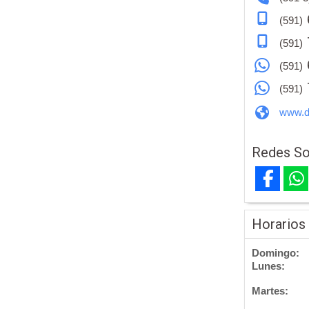
(591)
(591)
(591)
(591)
www.d
Redes So
Horarios
Domingo:
Lunes:
Martes: