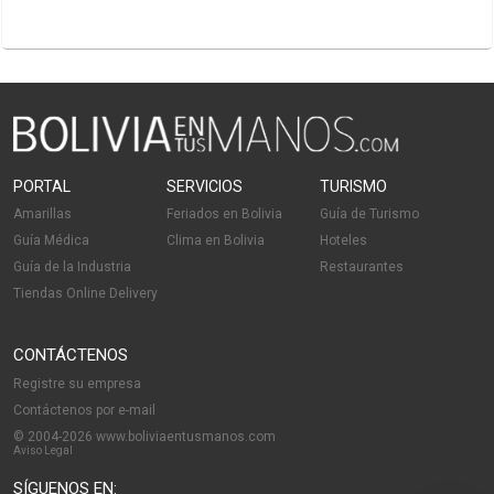
PORTAL
SERVICIOS
TURISMO
Amarillas
Feriados en Bolivia
Guía de Turismo
Guía Médica
Clima en Bolivia
Hoteles
Guía de la Industria
Restaurantes
Tiendas Online Delivery
CONTÁCTENOS
Registre su empresa
Contáctenos por e-mail
© 2004-2026 www.boliviaentusmanos.com
Aviso Legal
SÍGUENOS EN: