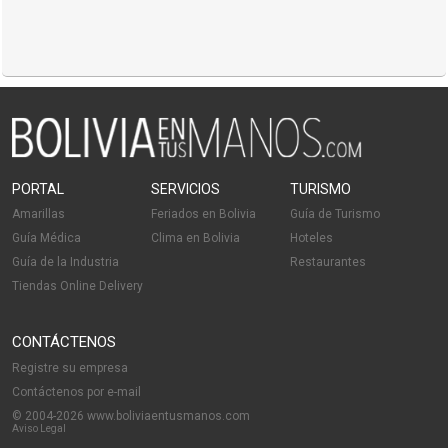
PORTAL
SERVICIOS
TURISMO
Amarillas
Feriados en Bolivia
Guía de Turismo
Guía Médica
Clima en Bolivia
Hoteles
Guía de la Industria
Restaurantes
Tiendas Online Delivery
CONTÁCTENOS
Registre su empresa
Contáctenos por e-mail
© 2004-2026 www.boliviaentusmanos.com
Aviso Legal