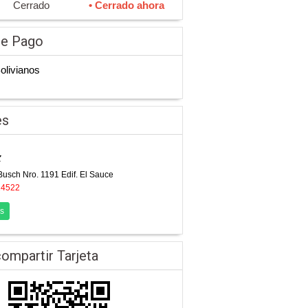
Cerrado
• Cerrado ahora
de Pago
Bolivianos
es
z
Busch Nro. 1191 Edif. El Sauce
24522
s
ompartir Tarjeta