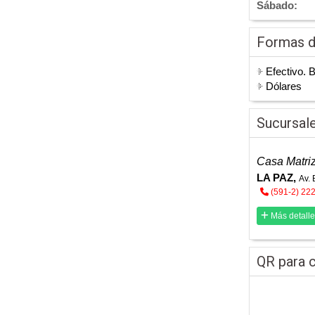
Sábado:
Formas 
Efectivo. 
Dólares
Sucursal
Casa Matri
LA PAZ,
Av. 
(591-2) 22
Más detalle
QR para c