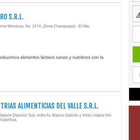
RO S.R.L.
aime Mendoza, No. 1574, (Zona Charapaqui) - El Alto,
ducimos alimentos lácteos sanos y nutritivos con la
TRIAS ALIMENTICIAS DEL VALLE S.R.L.
ntaleón Dalence Sud, entre Av. Blanco Galindo y Víctor Ustariz Km
olcapirhua,