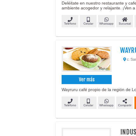
Deléitate en nuestro restaurante y ca
ambiente acogedor y relajante. ¡Ven a 
Teléfono
Celular
Whatsapp
Sucursal
WAYR
c. Sa
Ver más
Wayruru café propio de la región de L
Teléfono
Celular
Whatsapp
Compartir
INDUS