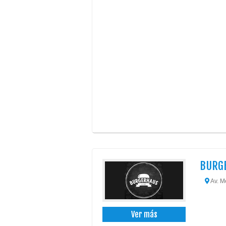
BURG
Av. M
Ver más