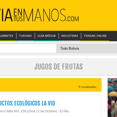
AURANTES
TURISMO
GUÍA MÉDICA
INDUSTRIAS
TIENDAS ONLINE
JUGOS DE FRUTAS
9 resultados
CTOS ECOLÓGICOS LA VID
nco Valle Nro. 158 (Zona 12 de Octubre) - El Alto,