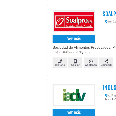
SOALP
Av. J
Ver más
Sociedad de Alimentos Procesados. Pro
mejor calidad e higiene.
Teléfono
Celular
Whatsapp
Compartir
INDUS
c. Pa
6.7 - C
Ver más