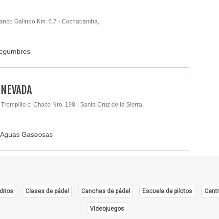
lanco Galindo Km. 6.7 - Cochabamba,
 legumbres
 NEVADA
 Trompillo c. Chaco Nro. 198 - Santa Cruz de la Sierra,
 y Aguas Gaseosas
drios
Clases de pádel
Canchas de pádel
Escuela de pilotos
Centr
Videojuegos