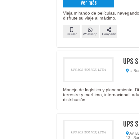
Ver más
Viaja mirando de películas, navegando 
disfrute su viaje al máximo.
Celular
Whatsapp
Compartir
UPS S
UPS SCS (BOLIVIA) LTDA
c. Ro
Manejo de logística y planeamiento. D
terrestre y marítimo, internacional, ad
distribución.
UPS S
UPS SCS (BOLIVIA) LTDA
Av. B
13 - Sa