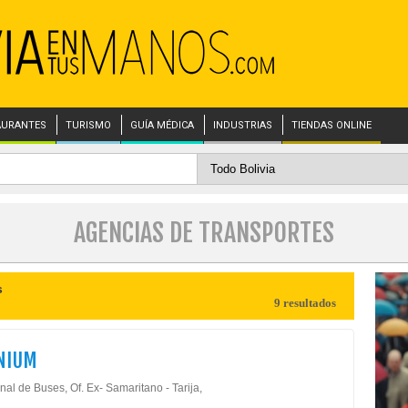
AURANTES
TURISMO
GUÍA MÉDICA
INDUSTRIAS
TIENDAS ONLINE
AGENCIAS DE TRANSPORTES
s
9 resultados
NIUM
al de Buses, Of. Ex- Samaritano - Tarija,