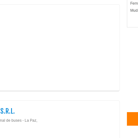
Ferr
Mud
S.R.L.
nal de buses - La Paz,