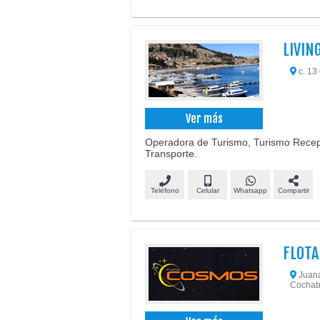
LIVIN
c. 13
Ver más
Operadora de Turismo, Turismo Recepti
Transporte.
Teléfono
Celular
Whatsapp
Compartir
FLOT
Juana
Cochab