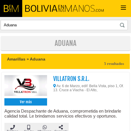
Togg
navi
ADUANA
Amarillas »
Aduana
5 resultados
VILLATRON S.R.L.
Av. 6 de Marzo, edif. Bella Vista, piso 1, Of.
13. Cruce a Viacha - El Alto,
Ver más
Agencia Despachante de Aduana, comprometida en brindarle
calidad total. Le brindamos servicios efectivos y oportunos.