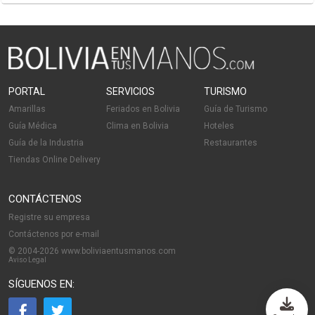
PORTAL
SERVICIOS
TURISMO
Amarillas
Feriados en Bolivia
Guía de Turismo
Guía Médica
Clima en Bolivia
Hoteles
Guía de la Industria
Restaurantes
Tiendas Online Delivery
CONTÁCTENOS
Registre su empresa
Contáctenos por e-mail
© 2004-2026 www.boliviaentusmanos.com
Aviso Legal
SÍGUENOS EN: