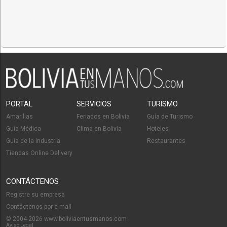
PORTAL
SERVICIOS
TURISMO
Amarillas
Feriados en Bolivia
Guía de Turismo
Guía Médica
Clima en Bolivia
Hoteles
Guía de la Industria
Restaurantes
Tiendas Online Delivery
CONTÁCTENOS
Registre su empresa
Contáctenos por e-mail
© 2004-2026 www.boliviaentusmanos.com
Aviso Legal