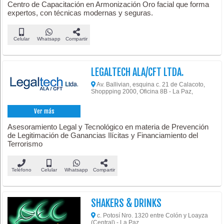
Centro de Capacitación en Armonización Oro facial que forma
expertos, con técnicas modernas y seguras.
Celular
Whatsapp
Compartir
LEGALTECH ALA/CFT LTDA.
Av. Ballivian, esquina c. 21 de Calacoto,
Shoppping 2000, Oficina 8B - La Paz,
Ver más
Asesoramiento Legal y Tecnológico en materia de Prevención
de Legitimación de Ganancias Ilícitas y Financiamiento del
Terrorismo
Teléfono
Celular
Whatsapp
Compartir
SHAKERS & DRINKS
c. Potosí Nro. 1320 entre Colón y Loayza
(Central) - La Paz,