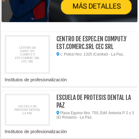
CENTRO DE ESPEC.EN COMPUT.Y
EST.COMERC.SRL CEC SRL
CENTRO DE
ESPEC.EN
c. Potosí Nro. 1320 (Central) - La Paz,
COMPUT.Y
EST.COMERC.SRL
CEC SRL
Institutos de profesionalización
ESCUELA DE PROTESIS DENTAL LA
PAZ
ESCUELA DE
PROTESIS DENTAL
Plaza Eguino Nro. 750, Edif. Antonia P. 2 y 3
LA PAZ
(El Rosario) - La Paz,
Institutos de profesionalización