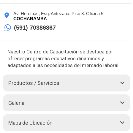
Av. Heroínas, Esq. Antezana. Piso 8. Oficina 5.
COCHABAMBA
(591) 70386867
Nuestro Centro de Capacitación se destaca por
ofrecer programas educativos dinámicos y
adaptados a las necesidades del mercado laboral.
Productos / Servicios
Nuestro Centro de Capacitación se distingue por ser un
Galería
referente en el ámbito educativo, ofreciendo programas de
formación que combinan innovación y calidad académica.
Contamos con un equipo de instructores altamente calificados
Mapa de Ubicación
y una metodología de enseñanza moderna, orientada a
potenciar las habilidades y competencias necesarias para