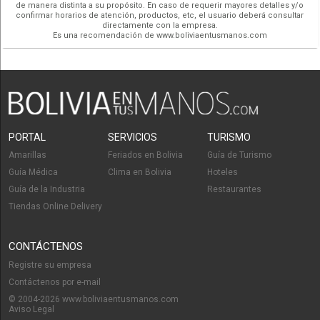
de manera distinta a su propósito. En caso de requerir mayores detalles y/o
confirmar horarios de atención, productos, etc, el usuario deberá consultar
directamente con la empresa.
Es una recomendación de www.boliviaentusmanos.com
PORTAL
SERVICIOS
TURISMO
Amarillas
Feriados en Bolivia
Guía de Turismo
Guía Médica
Clima en Bolivia
Hoteles
Guía de la Industria
Restaurantes
Tiendas Online Delivery
CONTÁCTENOS
Registre su empresa
Contáctenos por e-mail
© 2004-2026 www.boliviaentusmanos.com
Aviso Legal