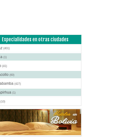
Especialidades en otras ciudades
az
(401)
ha
(1)
to
(41)
acollo
(60)
habamba
(427)
apirhua
(1)
o
(10)
ba
(40)
 Cruz de la Sierra
(42)
o
(5)
a