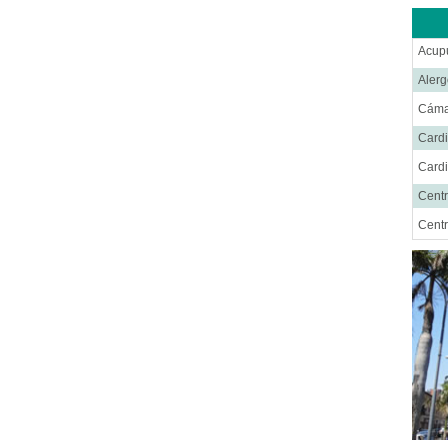
Trini
Acup
Sucr
Alerg
Poto
Cáma
Cardi
Cardi
Centr
Centr
Cent
Cirug
Cirug
Cirug
Cirug
Ciru
Cirug