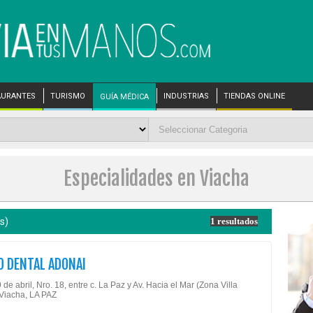
AURANTES
TURISMO
INDUSTRIAS
TIENDAS ONLINE
GUÍA MÉDICA
Especialidades en Viacha
s)
1 resultados
O DENTAL ADONAI
 de abril, Nro. 18, entre c. La Paz y Av. Hacia el Mar (Zona Villa
 Viacha, LA PAZ