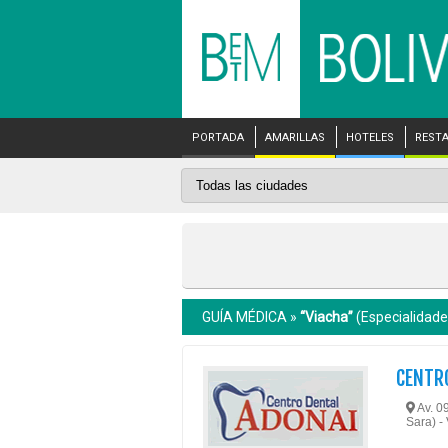
PORTADA
AMARILLAS
HOTELES
REST
GUÍA MÉDICA »
“Viacha”
(Especialidade
CENTR
Av. 09
Sara) -