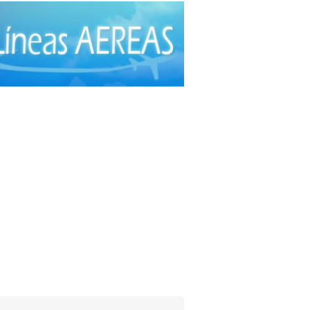
ía Plástica
(20)
ía Plástica - Estética - Reconstrucción
(28)
ía torácica
(2)
anos Plásticos
(16)
cas
(44)
roctología
(4)
itometría Osea
(5)
atología
(20)
ibuidores de Medicamentos
(28)
rafía
(30)
crinología
(10)
scopía
(5)
o e Instrumental de Laboratorio
(21)
o e Instrumental Médico
(31)
o e Instrumental Odontológico
(9)
o y Material Ortopédico
(3)