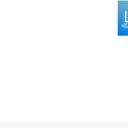
Cirug
Cirug
Cirug
Ciruj
Clíni
Colop
Dens
Derm
Distr
Ecog
Endo
Endo
Equip
Equip
Equip
Equip