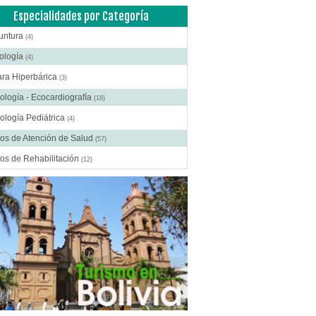
(7)
Especialidades por Categoría
dad
(3)
untura
(4)
e
(7)
ología
(4)
sí
(3)
ra Hiperbárica
(3)
ología - Ecocardiografía
(18)
ología Pediátrica
(4)
os de Atención de Salud
(57)
os de Rehabilitación
(12)
ros Médicos Especializados
(41)
ía Digestiva
(2)
ía Estética
(18)
ía Gastroenterológica
(2)
ía General
(28)
gía Laparoscópica
(14)
ía Pediátrica
(9)