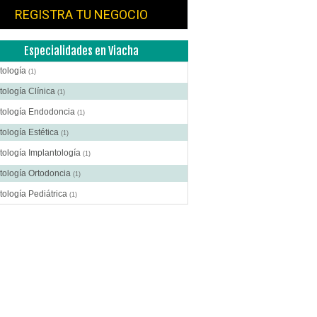
REGISTRA TU NEGOCIO
Especialidades en Viacha
tología
(1)
ología Clínica
(1)
tología Endodoncia
(1)
ología Estética
(1)
ología Implantología
(1)
tología Ortodoncia
(1)
ología Pediátrica
(1)
tología Periodoncia
(1)
ología Prótesis
(1)