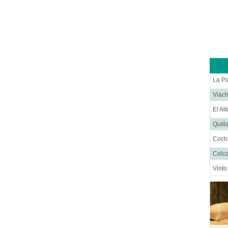
La P
Viac
El Al
Quill
Coc
Colc
Vint
Saca
Santa
Orur
Tarij