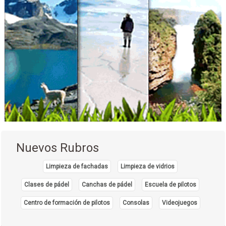
Médicos Oftalmólogos
Oftalmología
Oculistas
Médicos Cirujanos Pediátricos
Médicos Pediatras
Venta de Teléfonos
Centrales Telefónicas
Estructuras Metálicas
Puertas Plegadizas
Puertas
Nuevos Rubros
Soldadura
Tinglados
Limpieza de fachadas
Limpieza de vidrios
Gradas caracol
Clases de pádel
Canchas de pádel
Escuela de pilotos
Portones
Centro de formación de pilotos
Consolas
Videojuegos
Construcción de Tinglados
Construcción de Estructuras Metálicas