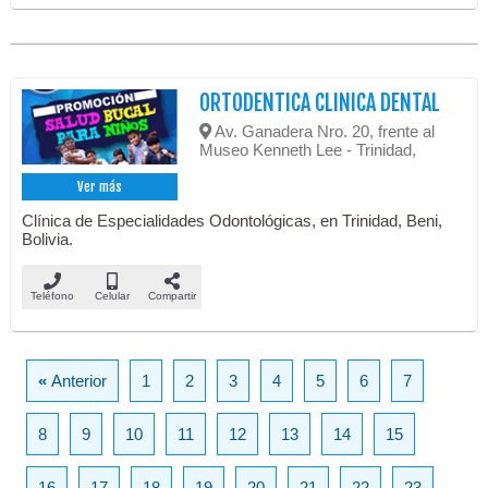
ORTODENTICA CLINICA DENTAL
Av. Ganadera Nro. 20, frente al
Museo Kenneth Lee - Trinidad,
Ver más
Clínica de Especialidades Odontológicas, en Trinidad, Beni,
Bolivia.
Teléfono
Celular
Compartir
«
Anterior
1
2
3
4
5
6
7
8
9
10
11
12
13
14
15
16
17
18
19
20
21
22
23