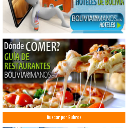
Parrillas a Gas
Quemadores
Decoración de cortinas
Decoración de Interiores
Decoraciones
Material para Decoraciones
Fabricas de Muebles
Industria de Muebles
Muebles para Dormitorio
Mueblerías
Muebles de Oficina
Muebles de Melamina
Muebles de Cocina
Sillas rotatorias
Buscar por Rubros
Silla con ruedas para oficinas
Cirujanos oftalmólogos