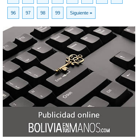
96
97
98
99
Siguiente
»