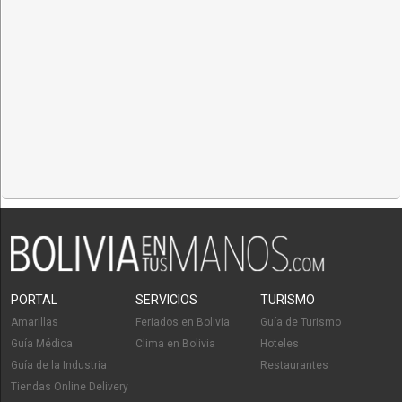
PORTAL
SERVICIOS
TURISMO
Amarillas
Feriados en Bolivia
Guía de Turismo
Guía Médica
Clima en Bolivia
Hoteles
Guía de la Industria
Restaurantes
Tiendas Online Delivery