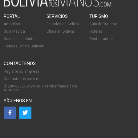
PORTAL
SERVICIOS
TURISMO
Amarillas
Feriados en Bolivia
Guía de Turismo
Guía Médica
Clima en Bolivia
Hoteles
Guía de la Industria
Restaurantes
Tiendas Online Delivery
CONTÁCTENOS
Registre su empresa
Contáctenos por e-mail
© 2004-2026 www.boliviaentusmanos.com
Aviso Legal
SÍGUENOS EN: