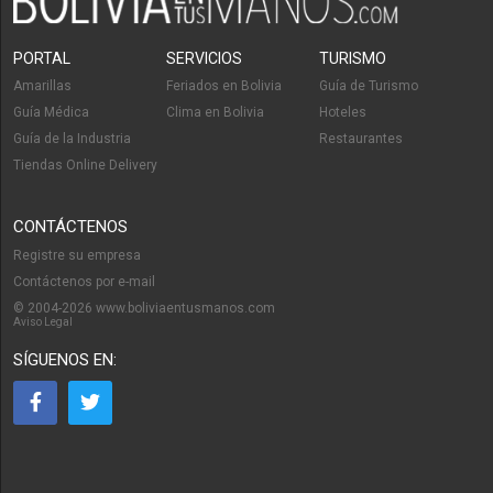
PORTAL
SERVICIOS
TURISMO
Amarillas
Feriados en Bolivia
Guía de Turismo
Guía Médica
Clima en Bolivia
Hoteles
Guía de la Industria
Restaurantes
Tiendas Online Delivery
CONTÁCTENOS
Registre su empresa
Contáctenos por e-mail
© 2004-2026 www.boliviaentusmanos.com
Aviso Legal
SÍGUENOS EN: