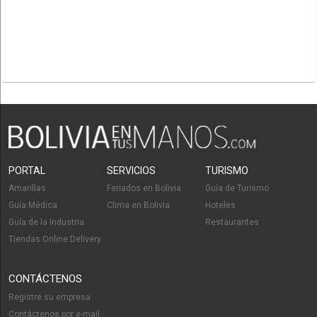
PORTAL
SERVICIOS
TURISMO
Amarillas
Feriados en Bolivia
Guía de Turismo
Guía Médica
Clima en Bolivia
Hoteles
Guía de la Industria
Restaurantes
Tiendas Online Delivery
CONTÁCTENOS
Registre su empresa
Contáctenos por e-mail