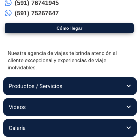
(591) 76741945
(591) 75267647
Cómo llegar
Nuestra agencia de viajes te brinda atención al
cliente excepcional y experiencias de viaje
inolvidables.
Productos / Servicios
All Transport es tu puerta de entrada a la aventura en Bolivia y
Videos
más allá. Con más de 15 años de experiencia, nos
especializamos en
Turismo
de aventura, ofreciendo
experiencias únicas y emocionantes en algunos de los
Galería
paisajes más espectaculares del mundo. Desde la
majestuosidad de los Andes hasta la profundidad de la jungla