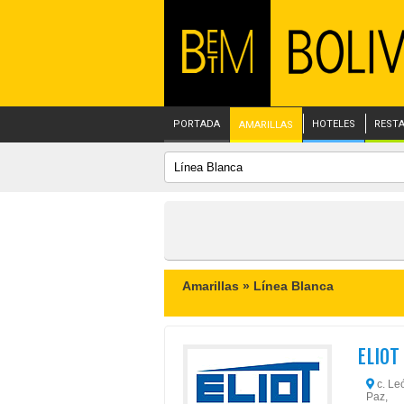
PORTADA
HOTELES
REST
AMARILLAS
Amarillas »
Línea Blanca
ELIOT
c. Le
Paz,