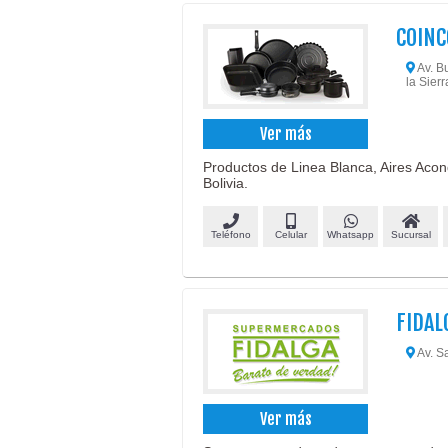
COIN
Av. Bu
la Sierr
Ver más
Productos de Linea Blanca, Aires Aco
Bolivia.
Teléfono
Celular
Whatsapp
Sucursal
FIDAL
Av. S
Ver más