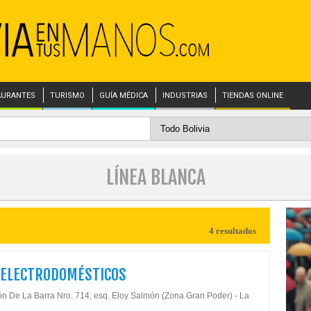
AURANTES
TURISMO
GUÍA MÉDICA
INDUSTRIAS
TIENDAS ONLINE
LÍNEA BLANCA
4 resultados
 ELECTRODOMÉSTICOS
ón De La Barra Nro. 714, esq. Eloy Salmón (Zona Gran Poder) - La