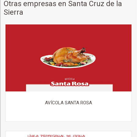
Otras empresas en Santa Cruz de la
Sierra
SANTA CRUZ DE LA SIERRA,
Av. Beni Nro. 500 - Hamacas
(591-3) 3452100
Más detalles
SANTA CRUZ DE LA SIERRA,
Av. Banzer esq. Tercer anillo -
Shopping Fidalga Norte
Más detalles
COTOCA,
Km. 5 Doble Vía Cotoca
Más detalles
SANTA CRUZ DE LA SIERRA,
Av. Cristobal de Mendoza (Frente
Colegio La Salle) - La Salle
AVÍCOLA SANTA ROSA
Más detalles