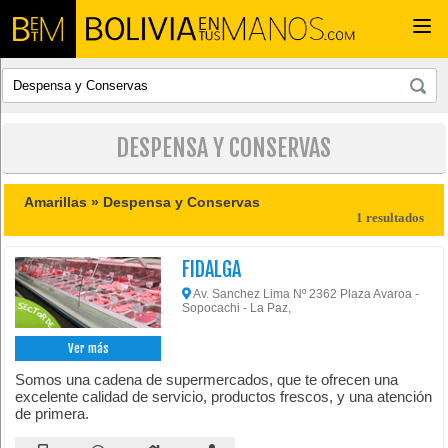
Togg
navi
DESPENSA Y CONSERVAS
Amarillas »
Despensa y Conservas
1 resultados
FIDALGA
Av. Sanchez Lima Nº 2362 Plaza Avaroa -
Sopocachi - La Paz,
Ver más
Somos una cadena de supermercados, que te ofrecen una
excelente calidad de servicio, productos frescos, y una atención
de primera.