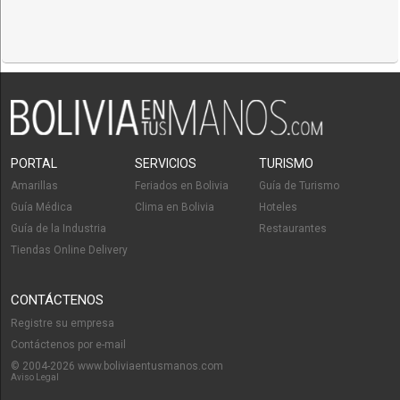
PORTAL
SERVICIOS
TURISMO
Amarillas
Feriados en Bolivia
Guía de Turismo
Guía Médica
Clima en Bolivia
Hoteles
Guía de la Industria
Restaurantes
Tiendas Online Delivery
CONTÁCTENOS
Registre su empresa
Contáctenos por e-mail
© 2004-2026 www.boliviaentusmanos.com
Aviso Legal