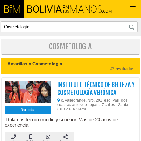
Togg
navi
COSMETOLOGÍA
Amarillas »
Cosmetología
27 resultados
INSTITUTO TÉCNICO DE BELLEZA Y
COSMETOLOGÍA VERÓNICA
c. Vallegrande, Nro. 291, esq. Pari, dos
cuadras antes de llegar a 7 calles - Santa
Cruz de la Sierra,
Ver más
Titulamos técnico medio y superior. Más de 20 años de
experiencia.