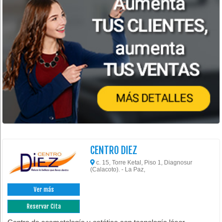
CENTRO DIEZ
c. 15, Torre Ketal, Piso 1, Diagnosur
(Calacoto). - La Paz,
Ver más
Reservar Cita