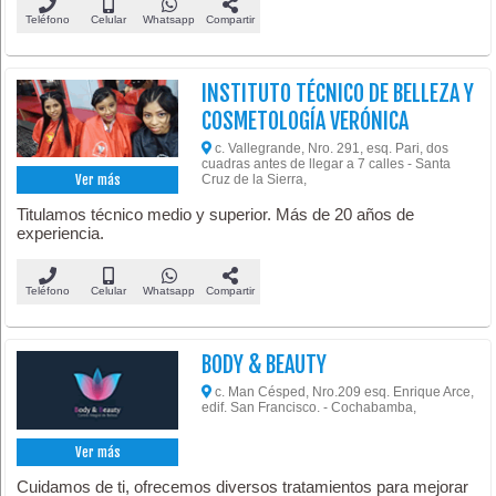
Teléfono
Celular
Whatsapp
Compartir
INSTITUTO TÉCNICO DE BELLEZA Y
COSMETOLOGÍA VERÓNICA
c. Vallegrande, Nro. 291, esq. Pari, dos
cuadras antes de llegar a 7 calles - Santa
Cruz de la Sierra,
Ver más
Titulamos técnico medio y superior. Más de 20 años de
experiencia.
Teléfono
Celular
Whatsapp
Compartir
BODY & BEAUTY
c. Man Césped, Nro.209 esq. Enrique Arce,
edif. San Francisco. - Cochabamba,
Ver más
Cuidamos de ti, ofrecemos diversos tratamientos para mejorar