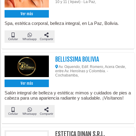
10 y 11 ( Irpavi) - La Paz,
Ver más
Spa, estética corporal, belleza integral, en La Paz, Bolivia.
Celular
Whatsapp
Compartir
BELLISSIMA BOLIVIA
Av. Oquendo, Edif. Romero, Acera Oeste,
entre Av. Heroínas y Colombia. -
Cochabamba,
Ver más
Salón integral de belleza y estética: mimos y cuidados de pies a
cabeza para una apariencia radiante y saludable. ¡Visítanos!
Celular
Whatsapp
Compartir
ESTETICA DINAN S.R.L.