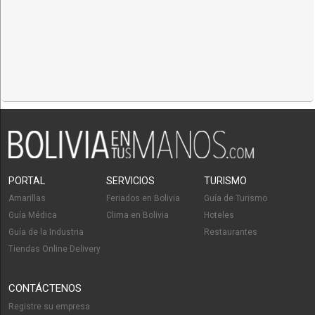
PORTAL
SERVICIOS
TURISMO
Amarillas
Feriados en Bolivia
Guía de Turismo
Guía Médica
Clima en Bolivia
Hoteles
Guía de la Industria
Restaurantes
Tiendas Online Delivery
CONTÁCTENOS
Registre su empresa