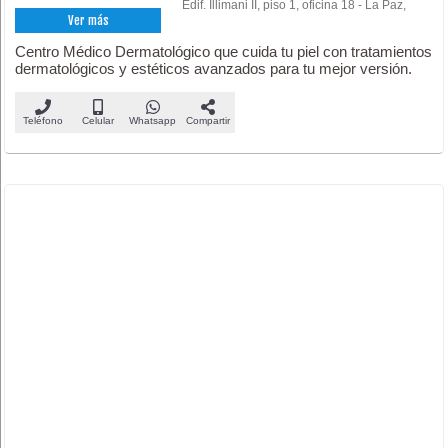
Edif. Illimani II, piso 1, oficina 18 - La Paz,
Ver más
Centro Médico Dermatológico que cuida tu piel con tratamientos
dermatológicos y estéticos avanzados para tu mejor versión.
Teléfono
Celular
Whatsapp
Compartir