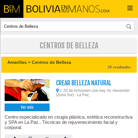
Togg
navi
CENTROS DE BELLEZA
Amarillas »
Centros de Belleza
20 resultados
CREAR BELLEZA NATURAL
c. 20 de Achumani casi esq. Av. Alexander
(Zona Sur) - La Paz,
Ver más
Centro especializado en cirugía plástica, estética reconstructiva
y SPA en La Paz.. Técnicas de rejuvenecimiento facial y
corporal.