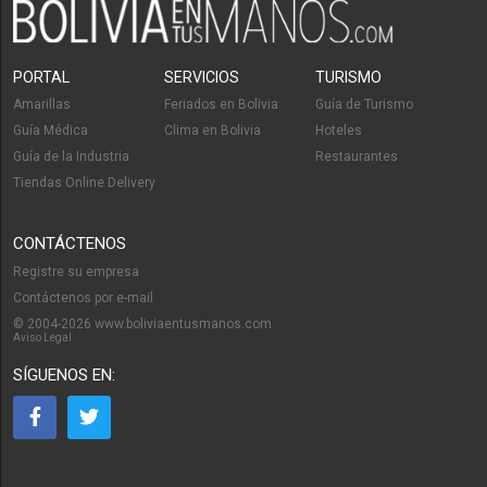
PORTAL
SERVICIOS
TURISMO
Amarillas
Feriados en Bolivia
Guía de Turismo
Guía Médica
Clima en Bolivia
Hoteles
Guía de la Industria
Restaurantes
Tiendas Online Delivery
CONTÁCTENOS
Registre su empresa
Contáctenos por e-mail
© 2004-2026 www.boliviaentusmanos.com
Aviso Legal
SÍGUENOS EN: