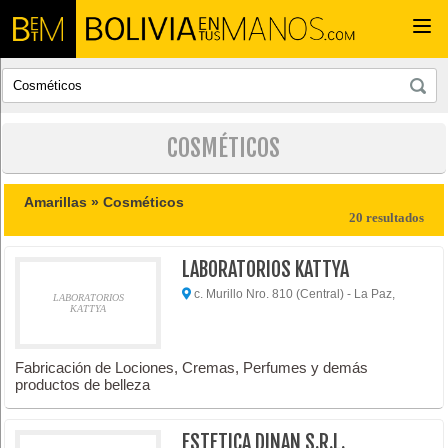
Togg
navi
COSMÉTICOS
Amarillas »
Cosméticos
20 resultados
LABORATORIOS KATTYA
c. Murillo Nro. 810 (Central) - La Paz,
LABORATORIOS
KATTYA
Fabricación de Lociones, Cremas, Perfumes y demás
productos de belleza
ESTETICA DINAN S.R.L.