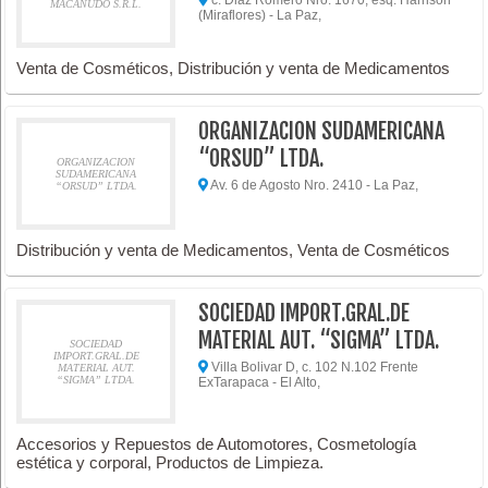
c. Diaz Romero Nro. 1670, esq. Harrison
MACANUDO S.R.L.
(Miraflores) - La Paz,
Venta de Cosméticos, Distribución y venta de Medicamentos
ORGANIZACION SUDAMERICANA
“ORSUD” LTDA.
ORGANIZACION
SUDAMERICANA
Av. 6 de Agosto Nro. 2410 - La Paz,
“ORSUD” LTDA.
Distribución y venta de Medicamentos, Venta de Cosméticos
SOCIEDAD IMPORT.GRAL.DE
MATERIAL AUT. “SIGMA” LTDA.
SOCIEDAD
IMPORT.GRAL.DE
Villa Bolivar D, c. 102 N.102 Frente
MATERIAL AUT.
“SIGMA” LTDA.
ExTarapaca - El Alto,
Accesorios y Repuestos de Automotores, Cosmetología
estética y corporal, Productos de Limpieza.