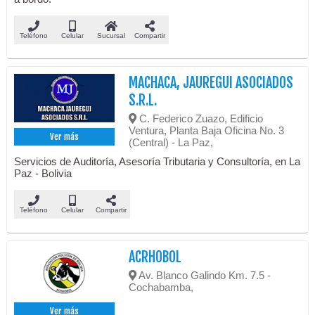
Teléfono
Celular
Sucursal
Compartir
MACHACA, JAUREGUI ASOCIADOS
S.R.L.
C. Federico Zuazo, Edificio
Ventura, Planta Baja Oficina No. 3
Ver más
(Central) - La Paz,
Servicios de Auditoría, Asesoría Tributaria y Consultoría, en La
Paz - Bolivia
Teléfono
Celular
Compartir
ACRHOBOL
Av. Blanco Galindo Km. 7.5 -
Cochabamba,
Ver más