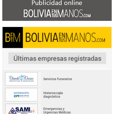
Servicios Funerarios
Histeroscopía
diagnóstica
Emergencias y
Urgencias Médicas