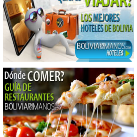
Consultorías
Consultores Contables
Consultores Financieros
Contadores
Consultoras Multidisciplinarias
Leche y Derivados
Noticias, Agencias de
Agencia de Noticias
Medios de Comunicación
Hostales
Hostel
Servicios Contables y Consultoría
Administración, Asesores en
Asesoramiento empresarial
Asesoramiento Tributario