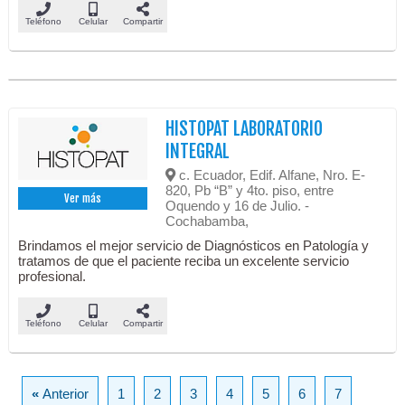
Teléfono
Celular
Compartir
HISTOPAT LABORATORIO
INTEGRAL
c. Ecuador, Edif. Alfane, Nro. E-
820, Pb “B” y 4to. piso, entre
Ver más
Oquendo y 16 de Julio. -
Cochabamba,
Brindamos el mejor servicio de Diagnósticos en Patología y
tratamos de que el paciente reciba un excelente servicio
profesional.
Teléfono
Celular
Compartir
«
Anterior
1
2
3
4
5
6
7