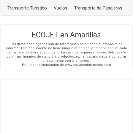
(591-2) 6123700
Transporte Turístico
Vuelos
Transporte de Pasajeros
Más detalles
SANTA CRUZ DE LA SIERRA,
Av. San Martín esquina Jaimes
Freire (Equipetrol)
ECOJET en Amarillas
(591-3) 3117039
Los datos desplegados son de referencia y sólo tienen el propósito de
informar. Este documento no tiene ningún valor legal y no debe ser utilizado
Más detalles
de manera distinta a su propósito. En caso de requerir mayores detalles y/o
confirmar horarios de atención, productos, etc, el usuario deberá consultar
LA PAZ,
directamente con la empresa.
Torre Zafiro, Of. 5, Av. Ballivian Nro. 322 entre C. 9 y 10
Es una recomendación de www.boliviaentusmanos.com
(Calacoto)
(591-2) 2124234
Más detalles