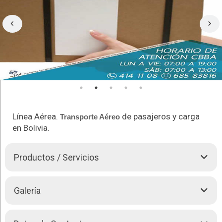
Línea Aérea.
de pasajeros y carga
Transporte Aéreo
en Bolivia.
Productos / Servicios
RUTAS NACIONALES:
Galería
La Paz - Vuelo directo a: Cobija, Riberalta,
Guayaramerín, Trinidad, Sucre.
Cochabamba - Vuelo directo a: Cobija, Riberalta,