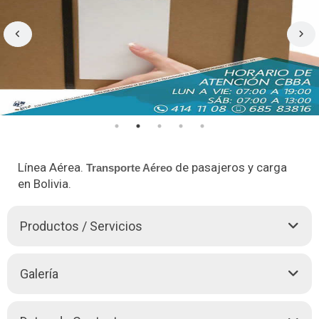
Línea Aérea.
de pasajeros y carga
Transporte Aéreo
en Bolivia.
Productos / Servicios
RUTAS NACIONALES:
Galería
La Paz - Vuelo directo a: Cobija, Riberalta,
Guayaramerín, Trinidad, Sucre.
Cochabamba - Vuelo directo a: Cobija, Riberalta,