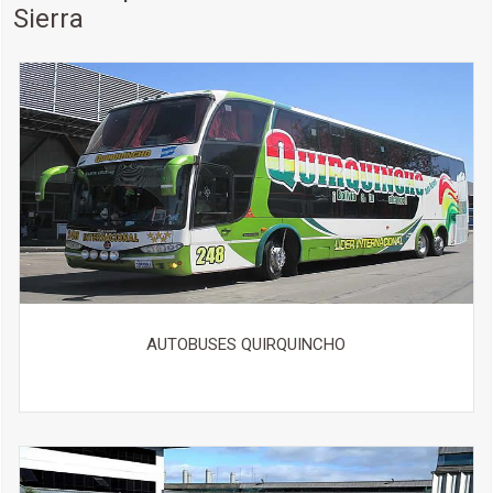
Sierra
(591-4) 6914711
Más detalles
POTOSÍ,
C. La Paz NRo. 1195 esquina Hoyos
(591-2) 6123700
Más detalles
LA PAZ,
Torre Zafiro, Of. 5, Av. Ballivian Nro. 322 entre C. 9 y 10
(Calacoto)
(591-2) 2124234
Más detalles
AUTOBUSES QUIRQUINCHO