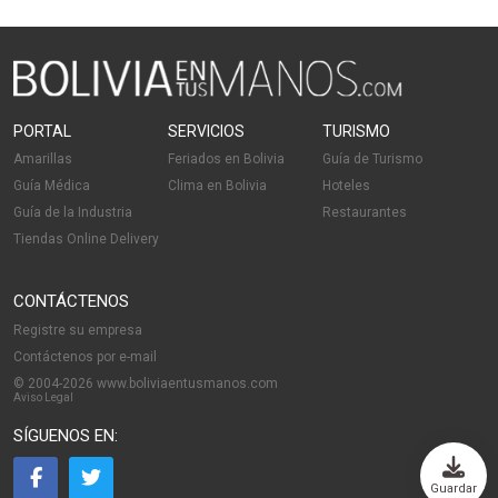
PORTAL
SERVICIOS
TURISMO
Amarillas
Feriados en Bolivia
Guía de Turismo
Guía Médica
Clima en Bolivia
Hoteles
Guía de la Industria
Restaurantes
Tiendas Online Delivery
CONTÁCTENOS
Registre su empresa
Contáctenos por e-mail
© 2004-2026 www.boliviaentusmanos.com
Aviso Legal
SÍGUENOS EN:
Guardar