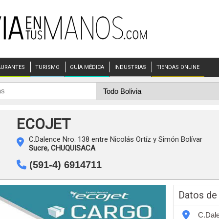
AURANTES
TURISMO
GUÍA MÉDICA
INDUSTRIAS
TIENDAS ONLINE
ECOJET
C.Dalence Nro. 138 entre Nicolás Ortíz y Simón Bolívar
Sucre,
CHUQUISACA
(591-4) 6914711
Datos de
C.Dale