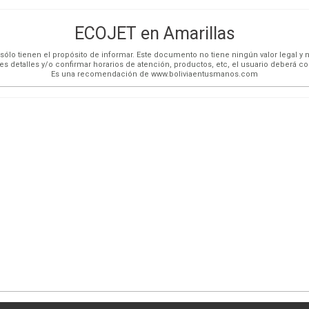
ECOJET en Amarillas
ólo tienen el propósito de informar. Este documento no tiene ningún valor legal y n
es detalles y/o confirmar horarios de atención, productos, etc, el usuario deberá c
Es una recomendación de www.boliviaentusmanos.com