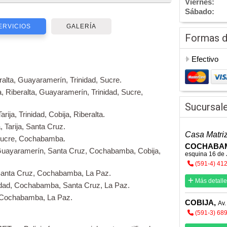
Viernes:
Sábado:
ERVICIOS
GALERÍA
Formas 
Efectivo
eralta, Guayaramerín, Trinidad, Sucre.
, Riberalta, Guayaramerín, Trinidad, Sucre,
Sucursal
rija, Trinidad, Cobija, Riberalta.
 Tarija, Santa Cruz.
Casa Matri
, Sucre, Cochabamba.
COCHABA
a, Guayaramerín, Santa Cruz, Cochabamba, Cobija,
esquina 16 de 
(591-4) 41
d, Santa Cruz, Cochabamba, La Paz.
Más detalle
nidad, Cochabamba, Santa Cruz, La Paz.
z, Cochabamba, La Paz.
COBIJA,
Av.
(591-3) 68