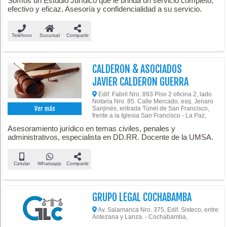
Somos un Estudio Jurídico que le brinda un servicio completo,
efectivo y eficaz. Asesoría y confidencialidad a su servicio.
Teléfono
Sucursal
Compartir
CALDERON & ASOCIADOS
JAVIER CALDERON GUERRA
Edif. Fabril Nro. 893 Piso 2 oficina 2, lado
Notaria Nro. 85. Calle Mercado, esq. Jenaro
Sanjinés, entrada Túnel de San Francisco,
Ver más
frente a la Iglesia San Francisco - La Paz,
Asesoramiento jurídico en temas civiles, penales y
administrativos, especialista en DD.RR. Docente de la UMSA.
Celular
Whatsapp
Compartir
GRUPO LEGAL COCHABAMBA
Av. Salamanca Nro. 375, Edif. Sisteco, entre
Antezana y Lanza. - Cochabamba,