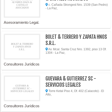
ALVAREZ-DAZA &
c. Cañada Strongest Nro. 1539 (San Pedro)
CASTILLO
ASOCIADOS
- La Paz,
Asesoramiento Legal.
BOLET & TERRERO Y ZAPATA HNOS
S.R.L.
BOLET & TERRERO
Y ZAPATA HNOS
Av. Mcal. Santa Cruz Nro. 1392, piso 13 Of.
S.R.L.
1304 - La Paz,
Consultores Jurídicos
GUEVARA & GUTIERREZ SC -
SERVICIOS LEGALES
GUEVARA &
GUTIERREZ SC -
Torre Ketal Piso 4, Of. 402 (Calacoto) - El
SERVICIOS LEGALES
Alto,
Consultores Jurídicos