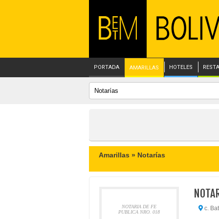
PORTADA
HOTELES
REST
AMARILLAS
Amarillas »
Notarías
NOTAR
NOTARIA DE FE
c. Bat
PUBLICA NRO. 018