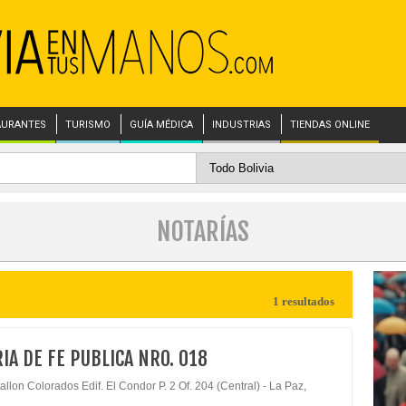
AURANTES
TURISMO
GUÍA MÉDICA
INDUSTRIAS
TIENDAS ONLINE
NOTARÍAS
1 resultados
IA DE FE PUBLICA NRO. 018
allon Colorados Edif. El Condor P. 2 Of. 204 (Central) - La Paz,