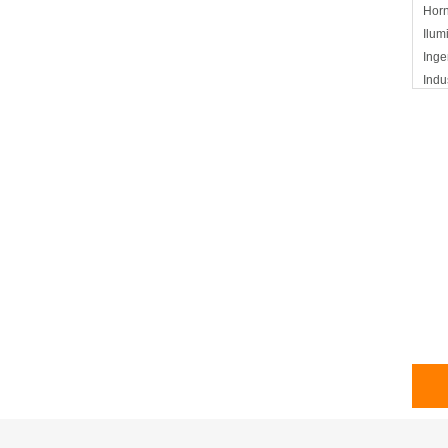
Horn
Ilum
Inge
Indu
Indu
Mont
Plan
Petr