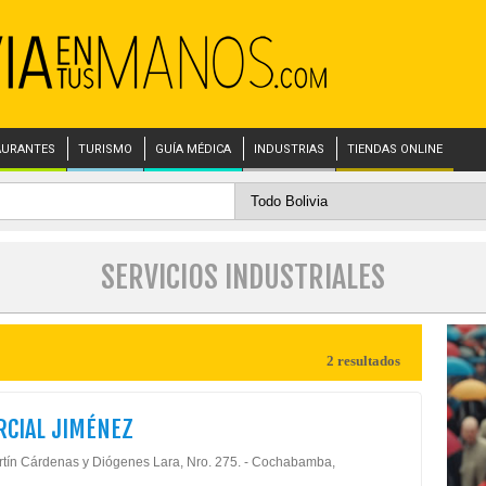
AURANTES
TURISMO
GUÍA MÉDICA
INDUSTRIAS
TIENDAS ONLINE
SERVICIOS INDUSTRIALES
2 resultados
CIAL JIMÉNEZ
rtín Cárdenas y Diógenes Lara, Nro. 275. - Cochabamba,