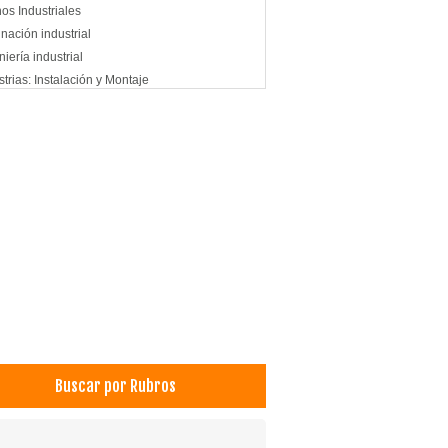
os Industriales
inación industrial
niería industrial
strias: Instalación y Montaje
strias: Máquinas y Equipos
ajes Industriales
tas industriales
oleras: Servicio para Industria
Buscar por Rubros