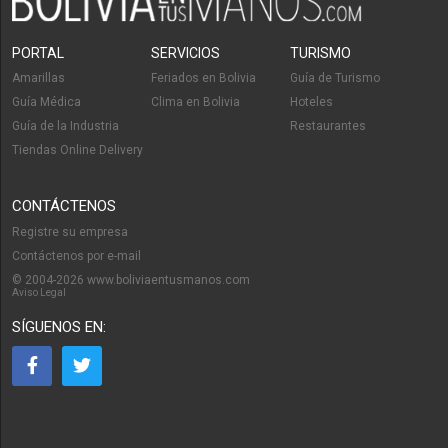
PORTAL
SERVICIOS
TURISMO
Amarillas
Feriados en Bolivia
Guía de Turismo
Guía Médica
Clima en Bolivia
Hoteles
Guía de la Industria
Restaurantes
Tiendas Online Delivery
CONTÁCTENOS
Registre su empresa
Contáctenos por e-mail
© 2004-2026 www.boliviaentusmanos.com
Aviso Legal
SÍGUENOS EN: