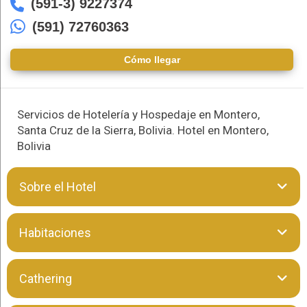
(591-3) 9227374
(591) 72760363
Cómo llegar
Servicios de Hotelería y Hospedaje en Montero,
Santa Cruz de la Sierra, Bolivia. Hotel en Montero,
Bolivia
Sobre el Hotel
HOTEL JALDIN BOLIVAR II Es una empresa que da servicio
Habitaciones
de hospedaje basándose en la disposición y buen servicio al
cliente, con responsabilidad, honestidad, transparencia y
respeto hacia nuestros clientes y público en general.
El Hotel cuenta con las siguientes habitaciones:
Cathering
Simple
Doble