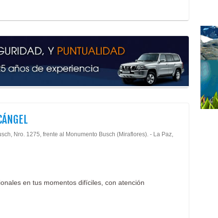
Inst
Mobi
Labo
Ins
Prof
Fune
Fune
Serv
Serv
Salo
CÁNGEL
Hote
Admi
sch, Nro. 1275, frente al Monumento Busch (Miraflores). - La Paz,
Indu
Mall
Mall
Mate
ionales en tus momentos difíciles, con atención
Zara