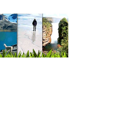
rumental e Insumos de Laboratorio
liario hospitalario
ratorios: Equipos e Insumos
umos Médicos
esionales
rarias
rales
icios Exequiales
icios Funerarios
nes Velatorios
ls
nistración, Asesores en
strias Metálicas
as industriales
as de Alambre
riales de Construcción
ndas metálicas