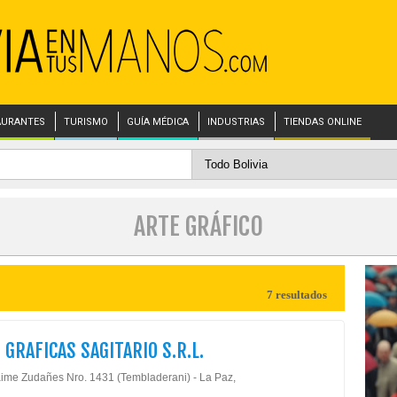
AURANTES
TURISMO
GUÍA MÉDICA
INDUSTRIAS
TIENDAS ONLINE
ARTE GRÁFICO
7 resultados
 GRAFICAS SAGITARIO S.R.L.
aime Zudañes Nro. 1431 (Tembladerani) - La Paz,