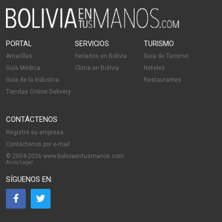
PORTAL
SERVICIOS
TURISMO
Amarillas
Feriados en Bolivia
Guía de Turismo
Guía Médica
Clima en Bolivia
Hoteles
Guía de la Industria
Restaurantes
Tiendas Online Delivery
CONTÁCTENOS
Registre su empresa
Contáctenos por e-mail
© 2004-2026 www.boliviaentusmanos.com
Aviso Legal
SÍGUENOS EN: