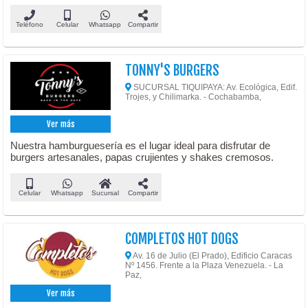
Teléfono
Celular
Whatsapp
Compartir
TONNY'S BURGERS
SUCURSAL TIQUIPAYA: Av. Ecológica, Edif.
Trojes, y Chilimarka. - Cochabamba,
Ver más
Nuestra hamburguesería es el lugar ideal para disfrutar de
burgers artesanales, papas crujientes y shakes cremosos.
Celular
Whatsapp
Sucursal
Compartir
COMPLETOS HOT DOGS
Av. 16 de Julio (El Prado), Edificio Caracas
Nº 1456. Frente a la Plaza Venezuela. - La
Paz,
Ver más