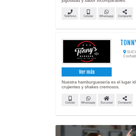
jugosidad y sabor incomparables.
Teléfono
Celular
Whatsapp
Compartir
TONN
SUCUR
Cochab
Ver más
Nuestra hamburguesería es el lugar id
crujientes y shakes cremosos.
Celular
Whatsapp
Sucursal
Compartir