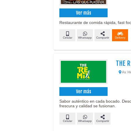
Ver más
Restaurante de comida rápida, fast food
Celular
Whatsapp
Compartir
Delivery
THE R
Av. H
Ver más
Sabor auténtico en cada bocado. Desc
frescura y calidad se fusionan.
Celular
Whatsapp
Compartir