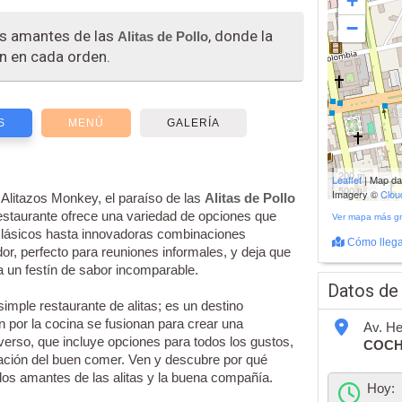
+
−
os amantes de las
, donde la
Alitas de Pollo
an en cada orden.
S
MENÚ
GALERÍA
200 m
Leaflet
| Map d
500 ft
Imagery ©
Clo
 Alitazos Monkey, el paraíso de las
Alitas de Pollo
estaurante ofrece una variedad de opciones que
Ver mapa más g
 clásicos hasta innovadoras combinaciones
Cómo llega
r, perfecto para reuniones informales, y deja que
 a un festín de sabor incomparable.
Datos de
ple restaurante de alitas; es un destino
n por la cocina se fusionan para crear una
Av. He
verso, que incluye opciones para todos los gustos,
COC
ración del buen comer. Ven y descubre por qué
 los amantes de las alitas y la buena compañía.
Hoy: