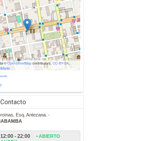
ata ©
OpenStreetMap
contributors,
CC-BY-SA
,
udMade
rande
r
 Contacto
roínas, Esq. Antezana. -
HABAMBA
12:00 - 22:00
• ABIERTO