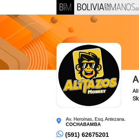
A
Ali
Sk
Av. Heroínas, Esq. Antezana.
COCHABAMBA
(591) 62675201