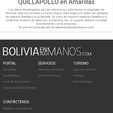
QUILLAPOLLO en Amarillas
Los datos desplegados son de referencia y sólo tienen el propósito de
informar. Este documento no tiene ningún valor legal y no debe ser utilizado
de manera distinta a su propósito. En caso de requerir mayores detalles y/o
confirmar horarios de atención, productos, etc, el usuario deberá consultar
directamente con la empresa.
Es una recomendación de www.boliviaentusmanos.com
PORTAL
SERVICIOS
TURISMO
Amarillas
Feriados en Bolivia
Guía de Turismo
Guía Médica
Clima en Bolivia
Hoteles
Guía de la Industria
Restaurantes
Tiendas Online Delivery
CONTÁCTENOS
Registre su empresa