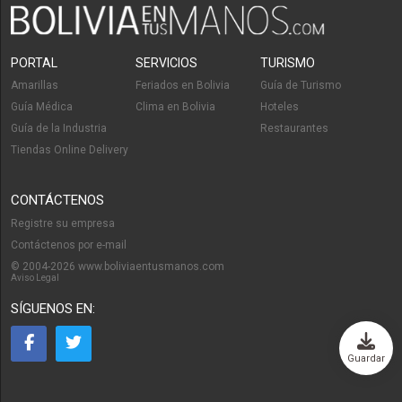
PORTAL
SERVICIOS
TURISMO
Amarillas
Feriados en Bolivia
Guía de Turismo
Guía Médica
Clima en Bolivia
Hoteles
Guía de la Industria
Restaurantes
Tiendas Online Delivery
CONTÁCTENOS
Registre su empresa
Contáctenos por e-mail
© 2004-2026 www.boliviaentusmanos.com
Aviso Legal
SÍGUENOS EN:
Guardar