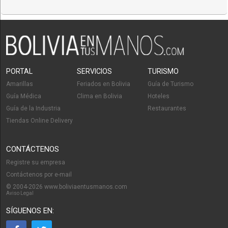
PORTAL
SERVICIOS
TURISMO
Amarillas
Feriados en Bolivia
Guía de Turismo
Guía Médica
Clima en Bolivia
Hoteles
Guía de la Industria
Restaurantes
Tiendas Online Delivery
CONTÁCTENOS
Registre su empresa
Contáctenos por e-mail
© 2004-2026 www.boliviaentusmanos.com
Aviso Legal
SÍGUENOS EN: