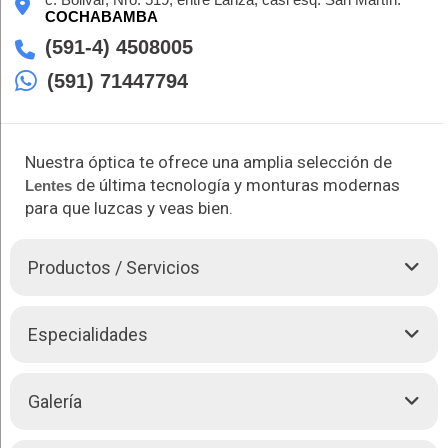
COCHABAMBA
(591-4) 4508005
(591) 71447794
Nuestra óptica te ofrece una amplia selección de
de última tecnología y monturas modernas
Lentes
para que luzcas y veas bien.
Productos / Servicios
Valentina's Óptica es tu destino para obtener la máxima
Especialidades
comodidad y claridad visual con nuestros
Lentes
multifocales
de calidad superior. Nuestro paquete completo incluye
Lentes
multifocales, estuche y una lanilla de microfibra para un
Valentina's Óptica le brinda:
Galería
cuidado óptimo. Con una amplia selección de estilos y
monturas de primera calidad, garantizamos que encontrarás el
Lentes
complemento perfecto para tu estilo y necesidades visuales.