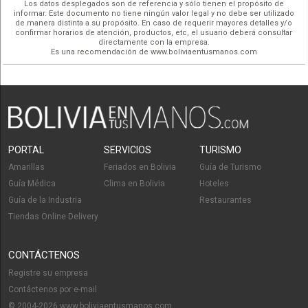
Redes Sociales
Los datos desplegados son de referencia y sólo tienen el propósito de
informar. Este documento no tiene ningún valor legal y no debe ser utilizado
de manera distinta a su propósito. En caso de requerir mayores detalles y/o
confirmar horarios de atención, productos, etc, el usuario deberá consultar
directamente con la empresa.
Es una recomendación de www.boliviaentusmanos.com
PORTAL
SERVICIOS
TURISMO
Amarillas
Feriados en Bolivia
Guía de Turismo
Guía Médica
Clima en Bolivia
Hoteles
Guía de la Industria
Restaurantes
Tiendas Online Delivery
CONTÁCTENOS
Registre su empresa
Contáctenos por e-mail
© 2004-2026 www.boliviaentusmanos.com