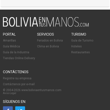
PORTAL
SERVICIOS
TURISMO
Amarillas
Feriados en Bolivia
Guía de Turismo
Guía Médica
Clima en Bolivia
Hoteles
Guía de la Industria
Restaurantes
Tiendas Online Delivery
CONTÁCTENOS
Registre su empresa
Contáctenos por e-mail
© 2004-2026 www.boliviaentusmanos.com
Aviso Legal
SÍGUENOS EN: